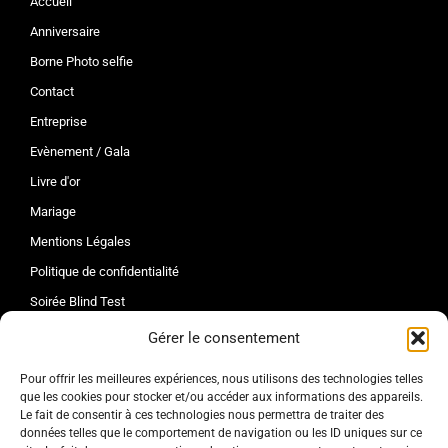
Accueil
Anniversaire
Borne Photo selfie
Contact
Entreprise
Evènement / Gala
Livre d'or
Mariage
Mentions Légales
Politique de confidentialité
Soirée Blind Test
Tarifs
Gérer le consentement
CONTACT
Pour offrir les meilleures expériences, nous utilisons des technologies telles
que les cookies pour stocker et/ou accéder aux informations des appareils.
Le fait de consentir à ces technologies nous permettra de traiter des
DJ NIGHT ANIMATION
données telles que le comportement de navigation ou les ID uniques sur ce